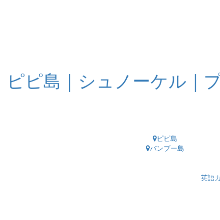
ピピ島｜シュノーケル｜
ピピ島
バンブー島
英語