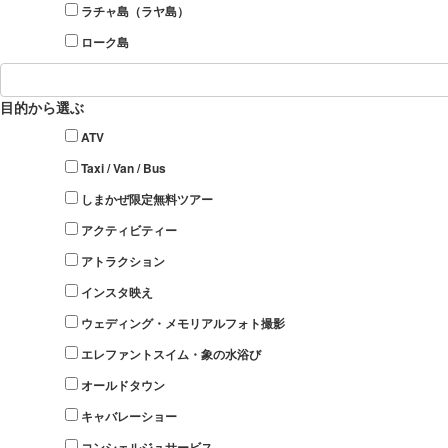
ラチャ島（ラヤ島）
ローク島
目的から選ぶ
ATV
Taxi / Van / Bus
しまかぜ限定無料ツアー
アクティビティー
アトラクション
インスタ映え
ウェディング・メモリアルフォト撮影
エレファントスイム・象の水浴び
オールドタウン
キャバレーショー
コンシェルジュサービス