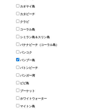
カオヤイ島
カタビーチ
クラビ
コーラル島
シミラン島＆スリン島
バナナビーチ（コーラル島）
バンコク
バンブー島
パトンビーチ
パンガー湾
ピピ島
プーケット
ホワイトウォーター
マイトン島