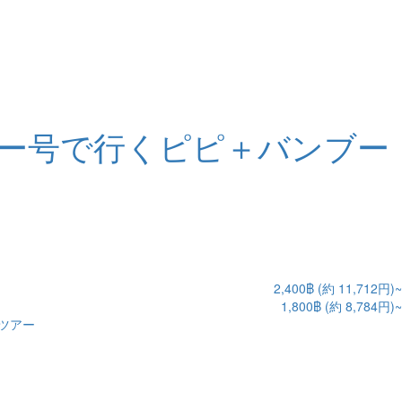
ー号で行くピピ＋バンブー
2,400฿ (約 11,712円)~
1,800฿ (約 8,784円)~
ツアー