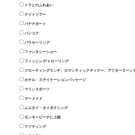
トラとのふれあい
ナイトツアー
バナナボート
バンコク
パラセーリング
ファンタシーショー
フィッシング/トローリング
フローティングランチ、ロマンティックディナー、アフターヌーン
ホテル・ステイケーションパッケージ
マリンスポーツ
マーメイド
ムエタイ・タイボクシング
モンキービーチに上陸
ラフティング