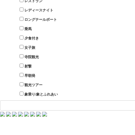
レストラン
レディースナイト
ロングテールボート
乗馬
夕食付き
女子旅
寺院観光
射撃
早朝発
観光ツアー
象乗り/象とふれあい