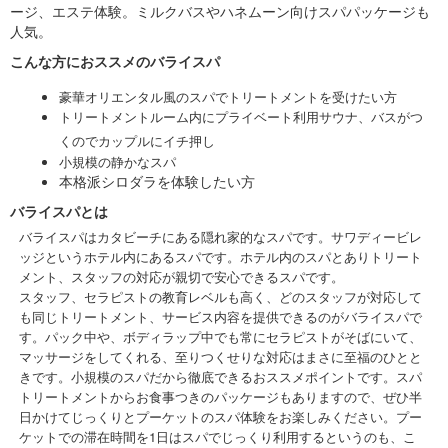
ージ、エステ体験。ミルクバスやハネムーン向けスパパッケージも
人気。
こんな方におススメのバライスパ
豪華オリエンタル風のスパでトリートメントを受けたい方
トリートメントルーム内にプライベート利用サウナ、バスがつ
くのでカップルにイチ押し
小規模の静かなスパ
本格派シロダラを体験したい方
バライスパとは
バライスパはカタビーチにある隠れ家的なスパです。サワディービレ
ッジというホテル内にあるスパです。ホテル内のスパとありトリート
メント、スタッフの対応が親切で安心できるスパです。
スタッフ、セラピストの教育レベルも高く、どのスタッフが対応して
も同じトリートメント、サービス内容を提供できるのがバライスパで
す。パック中や、ボディラップ中でも常にセラピストがそばにいて、
マッサージをしてくれる、至りつくせりな対応はまさに至福のひとと
きです。小規模のスパだから徹底できるおススメポイントです。スパ
トリートメントからお食事つきのパッケージもありますので、ぜひ半
日かけてじっくりとプーケットのスパ体験をお楽しみください。プー
ケットでの滞在時間を1日はスパでじっくり利用するというのも、こ