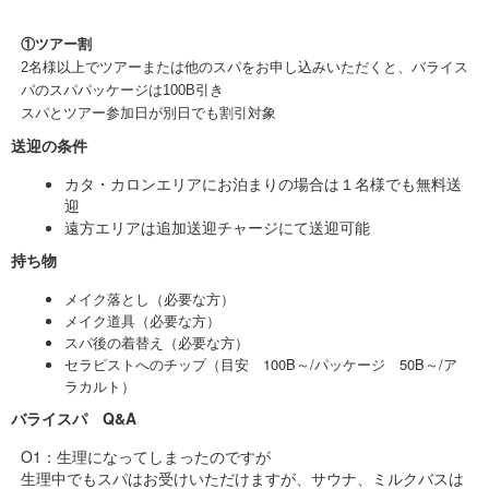
①ツアー割
2名様以上でツアーまたは他のスパをお申し込みいただくと、バライス
パのスパパッケージは100B引き
スパとツアー参加日が別日でも割引対象
送迎の条件
カタ・カロンエリアにお泊まりの場合は１名様でも無料送
迎
遠方エリアは追加送迎チャージにて送迎可能
持ち物
メイク落とし（必要な方）
メイク道具（必要な方）
スパ後の着替え（必要な方）
セラピストへのチップ（目安 100B～/パッケージ 50B～/ア
ラカルト）
バライスパ Q&A
O1：生理になってしまったのですが
生理中でもスパはお受けいただけますが、サウナ、ミルクバスは