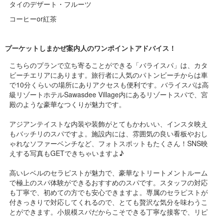
タイのデザート・フルーツ
コーヒーor紅茶
プーケットしまかぜ案内人のワンポイントアドバイス！
こちらのプランで立ち寄ることができる「バライスパ」は、カタ
ビーチエリアにあります。旅行者に人気のパトンビーチからは車
で10分くらいの場所にありアクセスも便利です。バライスパは高
級リゾートホテルSawasdee Village内にあるリゾートスパで、宮
殿のような豪華なつくりが魅力です。
アジアンテイストな内装や装飾がとてもかわいい、インスタ映え
もバッチリのスパですよ。施設内には、雰囲気の良い看板やおし
ゃれなソファーベンチなど、フォトスポットもたくさん！SNS映
えする写真もGETできちゃいますよ♪
高いレベルのセラピストが魅力で、豪華なトリートメントルーム
で極上のスパ体験ができるおすすめのスパです。スタッフの対応
も丁寧で、初めての方でも安心できますよ。専属のセラピストが
付きっきりで対応してくれるので、とても贅沢な気分を味わうこ
とができます。小規模スパだからこそできる丁寧な接客で、リピ