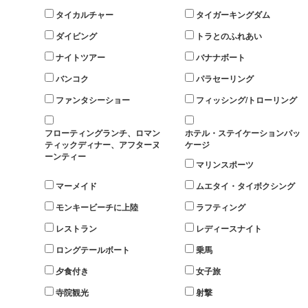
タイカルチャー
タイガーキングダム
ダイビング
トラとのふれあい
ナイトツアー
バナナボート
バンコク
パラセーリング
ファンタシーショー
フィッシング/トローリング
フローティングランチ、ロマン
ホテル・ステイケーションパッ
ティックディナー、アフターヌ
ケージ
ーンティー
マリンスポーツ
マーメイド
ムエタイ・タイボクシング
モンキービーチに上陸
ラフティング
レストラン
レディースナイト
ロングテールボート
乗馬
夕食付き
女子旅
寺院観光
射撃