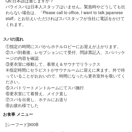
Q6:日本語は通じますか？
バライスパは日本人スタッフはいません。緊急時やどうしても伝
わらない場合は、「Please call to office, I want to talk japanese
staff」とお伝えいただければスパスタッフが当社に電話をかけて
くれます。
スパの流れ
①指定の時間にスパからホテルロビーにお迎えが上がります。
②スパ到着後、レセプションにて受付、問診票記入、スパパッケ
ージの内容を確認
③更衣室に移動して、着替え＆サウナでリラックス
④指定時間にセラピストがサウナルームに迎えに来ます。外で待
っていることがおおいので、時間になったら更衣室外を覗いてく
ださい。
⑤スパトリートメントルームにてスパ施行
⑥更衣室にて着替え、メイク直し
⑦スパを出発し、ホテルにお送り
⑧お疲れ様でした
お食事 メニュー
[シーフード]900B