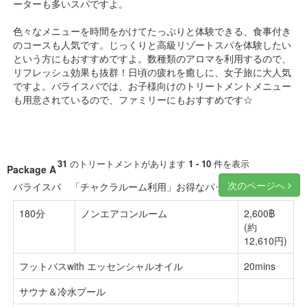
ーターも多いスパですよ。
色々なメニューを時間をかけてたっぷりと体験できる、食事付き
のコースも人気です。じっくりと高級リゾートスパを体験したい
という方にもおすすめですよ。数種類のアロマを利用するので、
リフレッシュ効果も抜群！日頃の疲れを癒しに、女子旅に大人気
ですよ。バライスパでは、お子様向けのトリートメントメニュー
も用意されているので、ファミリーにもおすすめです☆
31
のトリートメントがあります
1 - 10
件を表示
Package A
次のページへ
バライスパ 「チャクラルーム利用」お得なパッケージ
180分
ノンエアコンルーム
2,600฿
(約
12,610円)
フットバスwith エッセンシャルオイル
20mins
サウナ＆冷水プール