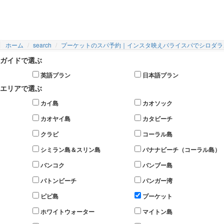
プーケットの人気ホテルスパ、豪華なバ
条件を選択
ライスパ
ホーム
search
プーケットのスパ予約｜インスタ映えバライスパでシロダラ
#プーケット
ガイドで選ぶ
英語プラン
日本語プラン
エリアで選ぶ
#スパ/マッサージ
カイ島
カオソック
#インスタ映え
カオヤイ島
カタビーチ
クラビ
コーラル島
シミラン島＆スリン島
バナナビーチ（コーラル島）
バンコク
バンブー島
パトンビーチ
パンガー湾
ピピ島
プーケット
ホワイトウォーター
マイトン島