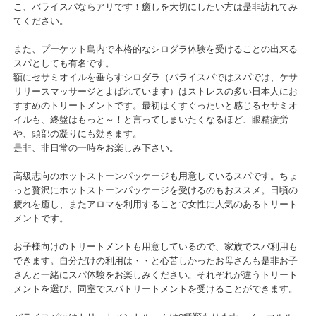
こ、バライスパならアリです！癒しを大切にしたい方は是非訪れてみ
てください。
また、プーケット島内で本格的なシロダラ体験を受けることの出来る
スパとしても有名です。
額にセサミオイルを垂らすシロダラ（バライスパではスパでは、ケサ
リリースマッサージとよばれています）はストレスの多い日本人にお
すすめのトリートメントです。最初はくすぐったいと感じるセサミオ
イルも、終盤はもっと～！と言ってしまいたくなるほど、眼精疲労
や、頭部の凝りにも効きます。
是非、非日常の一時をお楽しみ下さい。
高級志向のホットストーンパッケージも用意しているスパです。ちょ
っと贅沢にホットストーンパッケージを受けるのもおススメ。日頃の
疲れを癒し、またアロマを利用することで女性に人気のあるトリート
メントです。
お子様向けのトリートメントも用意しているので、家族でスパ利用も
できます。自分だけの利用は・・と心苦しかったお母さんも是非お子
さんと一緒にスパ体験をお楽しみください。それぞれが違うトリート
メントを選び、同室でスパトリートメントを受けることができます。