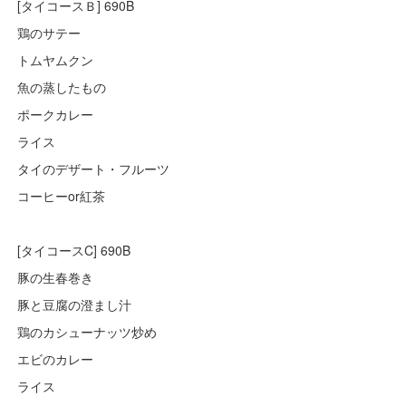
[タイコースＢ] 690B
鶏のサテー
トムヤムクン
魚の蒸したもの
ポークカレー
ライス
タイのデザート・フルーツ
コーヒーor紅茶
[タイコースC] 690B
豚の生春巻き
豚と豆腐の澄まし汁
鶏のカシューナッツ炒め
エビのカレー
ライス