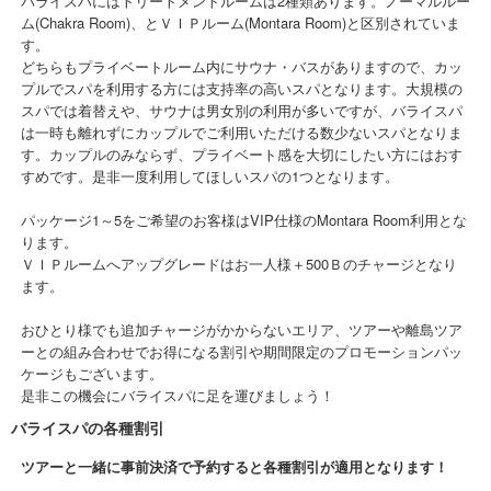
バライスパにはトリートメントルームは2種類あります。ノーマルルー
ム(Chakra Room)、とＶＩＰルーム(Montara Room)と区別されていま
す。
どちらもプライベートルーム内にサウナ・バスがありますので、カッ
プルでスパを利用する方には支持率の高いスパとなります。大規模の
スパでは着替えや、サウナは男女別の利用が多いですが、バライスパ
は一時も離れずにカップルでご利用いただける数少ないスパとなりま
す。カップルのみならず、プライベート感を大切にしたい方にはおす
すめです。是非一度利用してほしいスパの1つとなります。
パッケージ1～5をご希望のお客様はVIP仕様のMontara Room利用とな
ります。
ＶＩＰルームへアップグレードはお一人様＋500Ｂのチャージとなり
ます。
おひとり様でも追加チャージがかからないエリア、ツアーや離島ツア
ーとの組み合わせでお得になる割引や期間限定のプロモーションパッ
ケージもございます。
是非この機会にバライスパに足を運びましょう！
バライスパの各種割引
ツアーと一緒に事前決済で予約すると各種割引が適用となります！