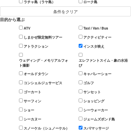
ラチャ島（ラヤ島）
ローク島
条件をクリア
目的から選ぶ
ATV
Taxi / Van / Bus
しまかぜ限定無料ツアー
アクティビティー
アトラクション
インスタ映え
ウェディング・メモリアルフォ
エレファントスイム・象の水浴
ト撮影
び
オールドタウン
キャバレーショー
コンシェルジュサービス
ゴルフ
ゴーカート
サンセット
サーフィン
ショッピング
ショー
シーウォーカー
シーカヌー
ジェームズボンド島
スノーケル（シュノーケル）
スパ/マッサージ