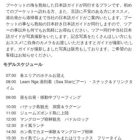
プーケットの海を熟知した日本語ガイドが同行するプランです。
初め
てのプーケットへ訪れる方、また、言語に不安のある方にオススメ。
港出発から港帰着まで当社の日本語ガイドがご案内いたします。プー
ケットの事なら熟知の日本好き日本語ガイドが同行しますので、ツア
ーの事以外も何でもお気軽にお尋ねください
。
ツアー同行中当社日本
語ガイドが写真撮影をいたします。記念写真をたくさんほしい方にも
おススメ!
ご自身のカメラをお渡しいただきますとガイドが撮影いたし
ます。
ガイドが撮影しました写真は販売もしております。ご希望のお
客様はお知らせください。
モデルスケジュール
07:00 各エリアのホテルお迎え
08:00 Leam Nga 港到着（Sea Starピアー）・スナック＆ドリンクタ
イム
09:00 港を出発・移動中ブリーフィング
10:00 パナック島観光 洞窟＆ラグーン
11:00 ジェームズボンド島に上陸
12:00 マングローブ樹林観光 パドルロック
12:30 タイ風ランチ
14:30 ホン島でカヌー体験＆マングローブ樹林
15:30 カイ島でシュノーケルまたはリラックス フリータイム