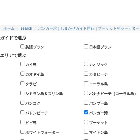
日本語ガイド同行、プーケット発ジェー
条件を選択
ムズボンド島＆シーカヌーツアー 。パ
ホーム
search
パンガー湾｜しまかぜガイド同行｜プーケット発シーカヌー
ンガー湾のシーカヌーとジェームズボン
ガイドで選ぶ
ド島観光、洞窟探検ツアー。
英語プラン
日本語プラン
#パンガー湾
エリアで選ぶ
カイ島
カオソック
カオヤイ島
カタビーチ
#シーカヌー
クラビ
コーラル島
#ジェームズボンド島
シミラン島＆スリン島
バナナビーチ（コーラル島）
バンコク
バンブー島
パトンビーチ
パンガー湾
ピピ島
プーケット
ホワイトウォーター
マイトン島