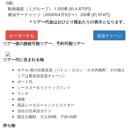
3歳)
動画撮影（１グループ） 1,000฿ (約 4,870円)
燃油サーチャージ（2026年4月5日〜） 200฿ (約 974円)
＊ツアー代金はおひとり様あたりの表示となります。
オーダーする
追加チャージ
ツアー後の接続可能ツアー、予約可能ツアー
ツアー代に含まれる物
ホテル‐港
の往復送迎（パトン・カロン・カタ内無料：その他エ
リアは要追加送迎チャージ）
ボート代
シーカヌー＆イクイップメント
ランチ
保険
英語シーカヌーインストラクター
当社の日本語ガイド
国立公園料 大人300B、子供100B
持ち物