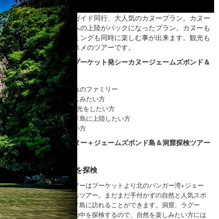
プーケット発、日本語ガイド同行、大人気のカヌープラン。カヌー
とジェームズボンド島への上陸がパックになったプラン。カヌーも
洞窟探検も観光もスイミングも同時に楽しむ事が出来ます。観光も
楽しみたい方にはオススメのツアーです。
こんな方におススメ、プーケット発シーカヌージェームズボンド＆
洞窟探検ツアー
小さなお子様連れのファミリー
シーカヌーを楽しみたい方
1日でたっぷり観光をしたい方
ジェームズボンド島に上陸したい方
洞窟探検をしたい方
プーケット発、シーカヌー＋ジェームズボンド島＆洞窟探検ツアー
とは
ジェームズボンド島を探検
こちらのシーカヌーツアーはプーケットより北のパンガー湾+ジェー
ムズボンド島を散策するツアー。まだまだ手付かずの自然と人気スポ
ットのジェームズボンド島に訪れることができます。洞窟、ラグー
ン、マングローブ樹林の中を探検するので、自然を楽しみたい方には