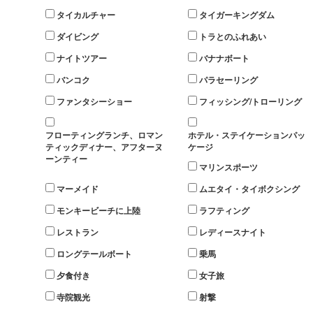
タイカルチャー
タイガーキングダム
ダイビング
トラとのふれあい
ナイトツアー
バナナボート
バンコク
パラセーリング
ファンタシーショー
フィッシング/トローリング
フローティングランチ、ロマン
ホテル・ステイケーションパッ
ティックディナー、アフターヌ
ケージ
ーンティー
マリンスポーツ
マーメイド
ムエタイ・タイボクシング
モンキービーチに上陸
ラフティング
レストラン
レディースナイト
ロングテールボート
乗馬
夕食付き
女子旅
寺院観光
射撃