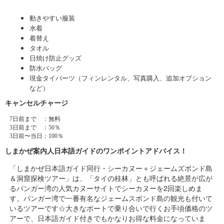
動きやすい服装
水着
着替え
タオル
日焼け防止グッズ
防水バッグ
現金タイバーツ（フィンレンタル、写真購入、追加オプション
など）
キャンセルチャージ
7日前まで ：無料
3日前まで ：50％
3日前〜当日：100％
しまかぜ案内人日本語ガイドのワンポイントアドバイス！
「しまかぜ日本語ガイド同行・シーカヌー＋ジェームズボンド島
＆洞窟探検ツアー」は、「タイの桂林」とも呼ばれる絶景が広が
るパンガー湾の人気カヌーサイトでシーカヌーを2回楽しめま
す。パンガー湾で一番有名なジェームスボンド島の観光も付いて
いるツアーです☆大きなボートで乗り合いで行くお手頃価格のツ
アーで、日本語ガイド付きでもかなりお得な料金になっていま