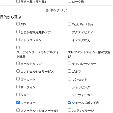
ラチャ島（ラヤ島）
ローク島
条件をクリア
目的から選ぶ
ATV
Taxi / Van / Bus
しまかぜ限定無料ツアー
アクティビティー
アトラクション
インスタ映え
ウェディング・メモリアルフォ
エレファントスイム・象の水浴
ト撮影
び
オールドタウン
キャバレーショー
コンシェルジュサービス
ゴルフ
ゴーカート
サンセット
サーフィン
ショッピング
ショー
シーウォーカー
シーカヌー
ジェームズボンド島
スノーケル（シュノーケル）
スパ/マッサージ