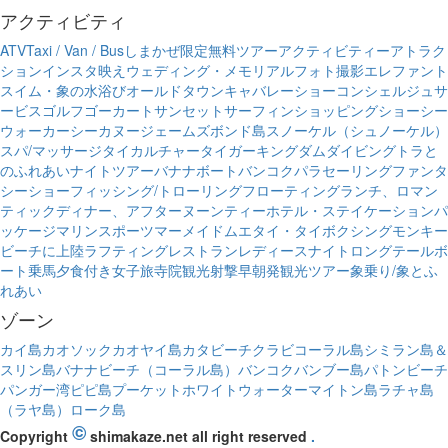
アクティビティ
ATV
Taxi / Van / Bus
しまかぜ限定無料ツアー
アクティビティー
アトラク
ション
インスタ映え
ウェディング・メモリアルフォト撮影
エレファント
スイム・象の水浴び
オールドタウン
キャバレーショー
コンシェルジュサ
ービス
ゴルフ
ゴーカート
サンセット
サーフィン
ショッピング
ショー
シー
ウォーカー
シーカヌー
ジェームズボンド島
スノーケル（シュノーケル）
スパ/マッサージ
タイカルチャー
タイガーキングダム
ダイビング
トラと
のふれあい
ナイトツアー
バナナボート
バンコク
パラセーリング
ファンタ
シーショー
フィッシング/トローリング
フローティングランチ、ロマン
ティックディナー、アフターヌーンティー
ホテル・ステイケーションパ
ッケージ
マリンスポーツ
マーメイド
ムエタイ・タイボクシング
モンキー
ビーチに上陸
ラフティング
レストラン
レディースナイト
ロングテールボ
ート
乗馬
夕食付き
女子旅
寺院観光
射撃
早朝発
観光ツアー
象乗り/象とふ
れあい
ゾーン
カイ島
カオソック
カオヤイ島
カタビーチ
クラビ
コーラル島
シミラン島＆
スリン島
バナナビーチ（コーラル島）
バンコク
バンブー島
パトンビーチ
パンガー湾
ピピ島
プーケット
ホワイトウォーター
マイトン島
ラチャ島
（ラヤ島）
ローク島
©
Copyright
shimakaze.net all right reserved
.