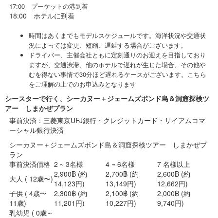
17:00 プーケットの港到着
18:00 ホテルに到着
時間はあくまでもモデルスケジュールです。海洋状況や交通状
況によっては変更、短縮、遅延する場合がございます。
ドライバー、主催会社ともに定刻通りのお迎えを目指しており
ますが、交通渋滞、他のホテルで遅れが生じた場合、
その他や
むを得ない事情で30分ほど遅れるケースがございます。こちら
をご理解の上でのお申込みとなります
シースターで行く、シーカヌー＋ジェームズボンド島＆洞窟探検ツ
アー しまかぜプラン
事前決済：三菱東京UFJ銀行・クレジットカード・サイアムコマ
ーシャル銀行決済
シーカヌー＋ジェームズボンド島＆洞窟探検ツアー しまかぜプ
ラン
事前決済価格
2 ~ 3名様
4 ~ 6名様
7 名様以上
2,900฿ (約
2,700฿ (約
2,600฿ (約
大人 ( 12歳〜)
14,123円)
13,149円)
12,662円)
子供 ( 4歳〜
2,300฿ (約
2,100฿ (約
2,000฿ (約
11歳)
11,201円)
10,227円)
9,740円)
乳幼児 ( 0歳～