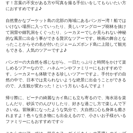
す！言葉の不安がある方や写真を撮る手伝いをしてもらいたい方
におすすめですよ♪
自然豊かなプーケット島の北部の海域にあるパンガー湾！船では
いけない場所に入っていったり、美しいマングローブ樹林を抜け
て洞窟や鍾乳洞をくぐったり、シーカヌーでしか見られない神秘
的な風景に出会う事ができる贅沢なツアーです。映画の舞台とな
ったことからその名が付いたジェームズボンド島に上陸して観光
もできる、人気のツアーですよ♪
パンガーの大自然を感じながら、一日たっぷりと時間をかけて楽
しめるツアーなので、ハネムーンやファミリーにもおすすめで
す。シーカヌーも体験できる珍しいツアーですよ。手付かずの自
然の中で、日本では見られないような絶景に出会うことができる
ので、人生観が変わった！という方もいるんですよ！
帰り際に、ビーチの綺麗なカイ島にも立ち寄るので、海水浴を楽
しんだり、砂浜でのんびりしたり、好きな過ごし方で楽しんで下
さいね。冒険家になったような気分で、大自然に心も身体も癒さ
れますよ！色々な生き物にも出会えるので、小さいお子様がいる
ファミリーにもおすすめです☆
こちらのツアーでは、担当カヌーガイドさんへの手渡しのチップ